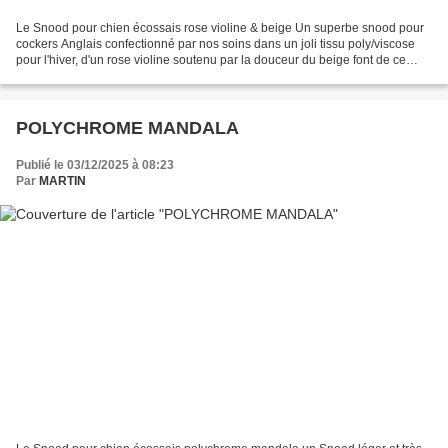
Le Snood pour chien écossais rose violine & beige Un superbe snood pour
cockers Anglais confectionné par nos soins dans un joli tissu poly/viscose
pour l'hiver, d'un rose violine soutenu par la douceur du beige font de ce
Snood l'accessoire design idéal...
POLYCHROME MANDALA
Publié le 03/12/2025 à 08:23
Par
MARTIN