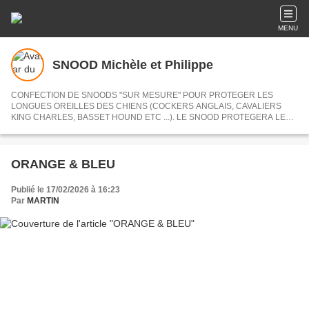
MENU
SNOOD Michèle et Philippe
CONFECTION DE SNOODS "SUR MESURE" POUR PROTEGER LES
LONGUES OREILLES DES CHIENS (COCKERS ANGLAIS, CAVALIERS
KING CHARLES, BASSET HOUND ETC ...). LE SNOOD PROTEGERA LES
LONGUES OREILLES DES CHIENS PENDANT LA PERIODE DES
EPILLETS. LE SNOOD PERMETTRA D'EVITER DES OTITES AUX
LONGUES OREILLES DES CHIENS PENDANT LA SAISON HIVERNALE
(FROID ET HUMIDITE). QUALITE DE TISSU AVEC LA GAMME ECOSSAIS
ORANGE & BLEU
TARTAN.
Publié le 17/02/2026 à 16:23
Par
MARTIN