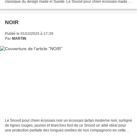
classique du design made in Suede. Le Snood pour chien écossais made in
Sweden Ce protège-oreilles est tellement...
NOIR
Publié le 01/12/2025 à 17:39
Par
MARTIN
Le Snood pour chien écossais noir un écossais tartan moderne noir, surligné
de lignes rouges, jaunes et blanches font de ce Snood un allié idéal pour
une protection parfaite des longues oreilles de nos compagnons en cette
mauvaise période des épillets...