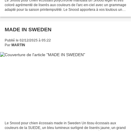
Le Snood pour chien écossais polychrome mandala un Snood léger et très
coloré agrémenté de liserés aux couleurs de l'arc-en-ciel avec un grammage
adapté pour la saison printemps/été. Le Snood apportera à vos toutous un
bien-être au quotidien que ce soit...
MADE IN SWEDEN
Publié le 02/12/2025 à 05:22
Par
MARTIN
Le Snood pour chien écossais made in Sweden Un tissu écossais aux
couleurs de la SUEDE, un bleu lumineux surligné de liserés jaune, un grand