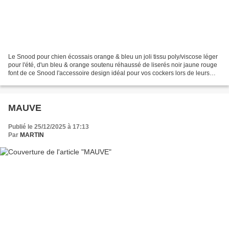
Le Snood pour chien écossais orange & bleu un joli tissu poly/viscose léger
pour l'été, d'un bleu & orange soutenu réhaussé de liserés noir jaune rouge
font de ce Snood l'accessoire design idéal pour vos cockers lors de leurs
balades et il leur apportera...
MAUVE
Publié le 25/12/2025 à 17:13
Par
MARTIN