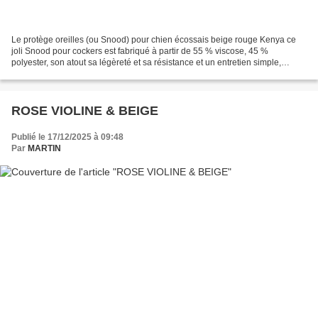
Le protège oreilles (ou Snood) pour chien écossais beige rouge Kenya ce
joli Snood pour cockers est fabriqué à partir de 55 % viscose, 45 %
polyester, son atout sa légèreté et sa résistance et un entretien simple,
lavage à 30° délicat. Le protège oreilles...
ROSE VIOLINE & BEIGE
Publié le 17/12/2025 à 09:48
Par
MARTIN